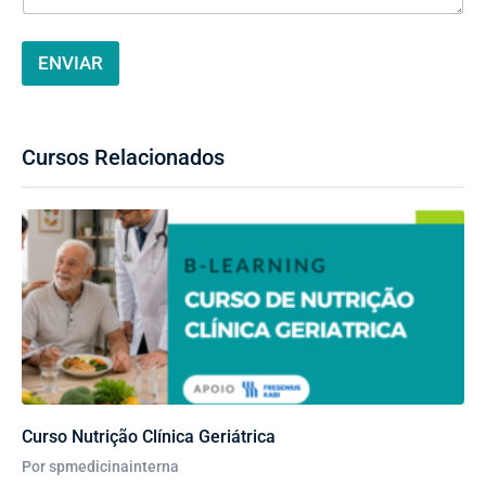
t
ã
o
ENVIAR
E
m
a
i
l
Cursos Relacionados
Curso Nutrição Clínica Geriátrica
Por spmedicinainterna