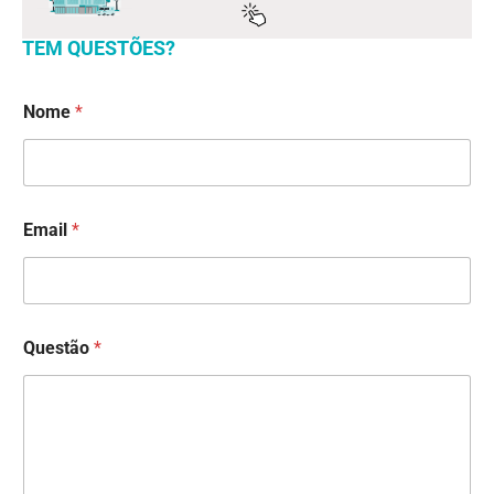
TEM
QUESTÕES?
Nome
*
Email
*
N
Questão
*
o
m
e
Q
u
e
s