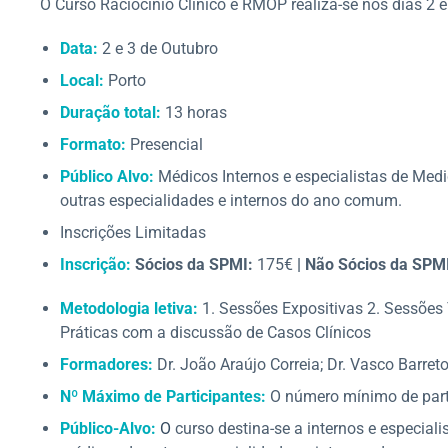
O Curso Raciocínio Clínico e RMOP realiza-se nos dias 2 e
Data:
2 e 3 de Outubro
Local:
Porto
Duração total:
13 horas
Formato:
Presencial
Público Alvo:
Médicos Internos e especialistas de Med
outras especialidades e internos do ano comum.
Inscrições Limitadas
Inscrição:
Sócios da SPMI:
175€
|
Não Sócios da SPM
Metodologia letiva:
1. Sessões Expositivas 2. Sessões
Práticas com a discussão de Casos Clínicos
Formadores:
Dr. João Araújo Correia; Dr. Vasco Barreto
Nº Máximo de Participantes:
O número mínimo de part
Público-Alvo:
O
curso destina-se a internos e especial