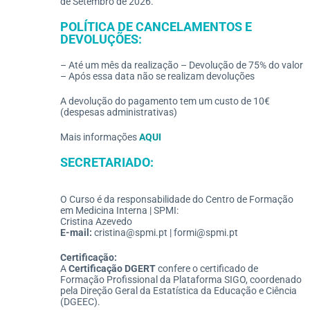
de Setembro de 2026.
POLÍTICA DE CANCELAMENTOS E
DEVOLUÇÕES:
– Até um mês da realização – Devolução de 75% do valor
– Após essa data não se realizam devoluções
A devolução do pagamento tem um custo de 10€
(despesas administrativas)
Mais informações
AQUI
SECRETARIADO:
O Curso é da responsabilidade do Centro de Formação
em Medicina Interna | SPMI:
Cristina Azevedo
E-mail:
cristina@spmi.pt | formi@spmi.pt
Certificação:
A
C
ertificação
DGERT
confere o certificado de
Formação Profissional da Plataforma SIGO, coordenado
pela Direção Geral da Estatística da Educação e Ciência
(DGEEC).